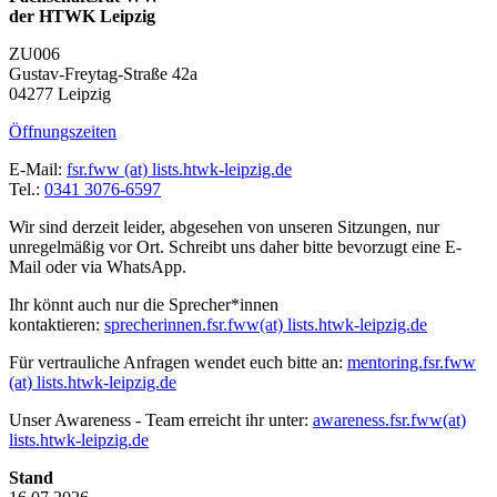
der HTWK Leipzig
ZU006
Gustav-Freytag-Straße 42a
04277 Leipzig
Öffnungszeiten
E-Mail:
fsr.fww (at) lists.htwk-leipzig.de
Tel.:
0341 3076-6597
Wir sind derzeit leider, abgesehen von unseren Sitzungen, nur
unregelmäßig vor Ort. Schreibt uns daher bitte bevorzugt eine E-
Mail oder via WhatsApp.
Ihr könnt auch nur die Sprecher*innen
kontaktieren:
sprecherinnen.fsr.fww
(at) lists.htwk-leipzig.de
Für vertrauliche Anfragen wendet euch bitte an:
mentoring.fsr.fww
(at) lists.htwk-leipzig.de
Unser Awareness - Team erreicht ihr unter:
awareness.fsr.fww
(at)
lists.htwk-leipzig.de
Stand