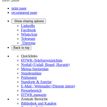
16.07.2026
print page
recommend page
Show sharing options
LinkedIn
Facebook
WhatsApp
Telegram
Threema
Back to top
Quicklinks
HTWK-Telefonverzeichnis
Notfall (Unfall, Brand, Havarie)
Mensa-Speiseplan
Stundenpläne
Prüfungen
Standorte & Anreise
E-Mail / Webmailer (Dienste intern)
Pressebereich
HTWK.magazin
Zentrale Bereiche
Bibliothek und Katalog