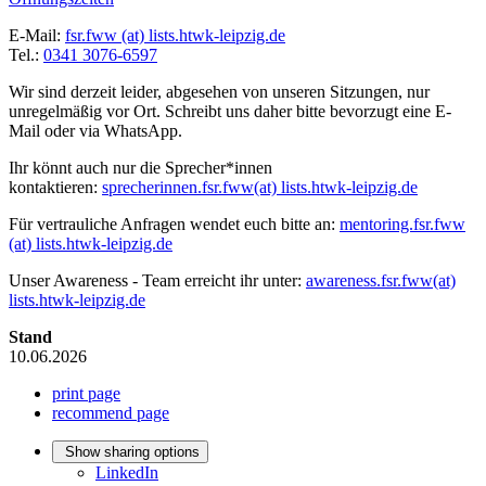
E-Mail:
fsr.fww (at) lists.htwk-leipzig.de
Tel.:
0341 3076-6597
Wir sind derzeit leider, abgesehen von unseren Sitzungen, nur
unregelmäßig vor Ort. Schreibt uns daher bitte bevorzugt eine E-
Mail oder via WhatsApp.
Ihr könnt auch nur die Sprecher*innen
kontaktieren:
sprecherinnen.fsr.fww
(at) lists.htwk-leipzig.de
Für vertrauliche Anfragen wendet euch bitte an:
mentoring.fsr.fww
(at) lists.htwk-leipzig.de
Unser Awareness - Team erreicht ihr unter:
awareness.fsr.fww
(at)
lists.htwk-leipzig.de
Stand
10.06.2026
print page
recommend page
Show sharing options
LinkedIn